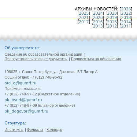
АРХИВЫ НОВОСТЕЙ:
[
2026
]
[
2025
] [
2024
] [
2023
] [
2022
]
[
2021
] [
2020
] [
2019
] [
2018
]
[
2017
] [
2016
] [
2015
] [
2014
]
[
2013
] [
2012
] [
2011
]
Об университете
Сведения об образовательной организации
Правоустанавливающие документы
Подписаться на обновления
198035, г. Санкт-Петербург, ул. Двинская, 5/7 Литер А.
Общий отдел: +7 (812) 748-96-92
otd_o@gumrf.ru
Приёмная комиссия:
+7 (812) 748-97-12 (бюджетное отделение)
pk_byud@gumrf.ru
+7 (812) 748-97-09 (платное отделение)
pk_dogovor@gumrf.ru
Структура
Институты
Филиалы
Колледж