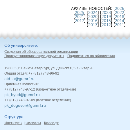
АРХИВЫ НОВОСТЕЙ:
[
2026
]
[
2025
] [
2024
] [
2023
] [
2022
]
[
2021
] [
2020
] [
2019
] [
2018
]
[
2017
] [
2016
] [
2015
] [
2014
]
[
2013
] [
2012
] [
2011
]
Об университете
Сведения об образовательной организации
Правоустанавливающие документы
Подписаться на обновления
198035, г. Санкт-Петербург, ул. Двинская, 5/7 Литер А.
Общий отдел: +7 (812) 748-96-92
otd_o@gumrf.ru
Приёмная комиссия:
+7 (812) 748-97-12 (бюджетное отделение)
pk_byud@gumrf.ru
+7 (812) 748-97-09 (платное отделение)
pk_dogovor@gumrf.ru
Структура
Институты
Филиалы
Колледж