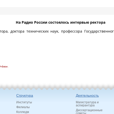
На Радио России состоялось интервью ректора
ора, доктора технических наук, профессора Государственно
l+Enter.
Структура
Деятельность
Институты
Магистратура и
аспирантура
Филиалы
Диссертационные
Колледж
советы