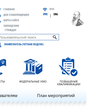
RSS
ГЛАВНАЯ
РУС
ENG
ДЛЯ СЛАБОВИДЯЩИХ
|
КАРТА САЙТА
ОБРАЩЕНИЯ
ГРАЖДАН
ЗНАМЕНАТЕЛЬ (ЧЁТНАЯ НЕДЕЛЯ)
КТЫ
ФЕДЕРАЛЬНЫЕ УМО
ПОВЫШЕНИЕ
КВАЛИФИКАЦИИ
авателям
План мероприятий