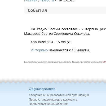
Главная
Новости
/ 18-12-2025
События
На Радио России состоялось интервью рект
Макарова Сергея Сергеевича Соколова.
Хронометраж - 15 минут.
Интервью
начинается с 13 минуты.
Если вы нашли ошибку, пожалуйста, выделите фрагмент текста и нажмите
Ctr
Об университете
Сведения об образовательной организации
Правоустанавливающие документы
Подписаться на обновления