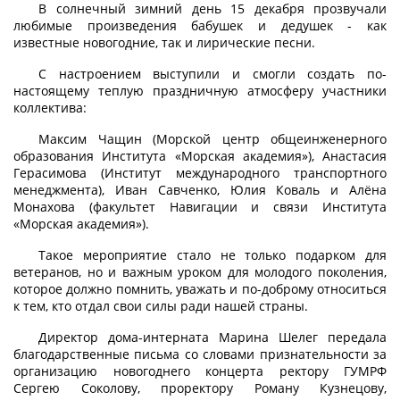
В солнечный зимний день 15 декабря прозвучали
любимые произведения бабушек и дедушек - как
известные новогодние, так и лирические песни.
С настроением выступили и смогли создать по-
настоящему теплую праздничную атмосферу участники
коллектива:
Максим Чащин (Морской центр общеинженерного
образования Института «Морская академия»), Анастасия
Герасимова (Институт международного транспортного
менеджмента), Иван Савченко, Юлия Коваль и Алёна
Монахова (факультет Навигации и связи Института
«Морская академия»).
Такое мероприятие стало не только подарком для
ветеранов, но и важным уроком для молодого поколения,
которое должно помнить, уважать и по-доброму относиться
к тем, кто отдал свои силы ради нашей страны.
Директор дома-интерната Марина Шелег передала
благодарственные письма со словами признательности за
организацию новогоднего концерта ректору ГУМРФ
Сергею Соколову, проректору Роману Кузнецову,